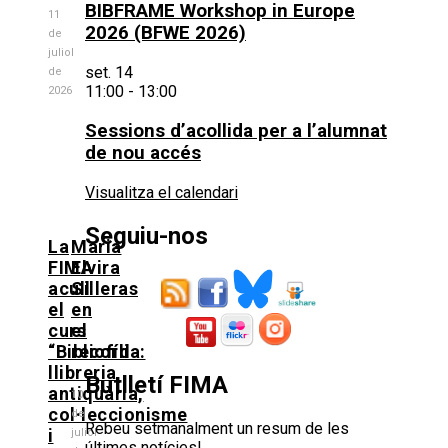
BIBFRAME Workshop in Europe
11
2026 (BFWE 2026)
de
juliol
set.
14
de
11:00
-
13:00
2026
Sessions d’acollida per a l’alumnat
de nou accés
Visualitza el calendari
Seguiu-nos
La
Maria
FIMA
Elvira
acull
Silleras
el
en
curs
el
“Bibliofília:
record
llibreria
Butlletí FIMA
antiquària,
10
col·leccionisme
de
Rebeu setmanalment un resum de les
i
juliol
últimes notícies!