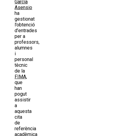
García
Asensio
ha
gestionat
l’obtenció
d’entrades
per a
professors,
alumnes
i
personal
tècnic
de la
FIMA
,
que
han
pogut
assistir
a
aquesta
cita
de
referència
acadèmica