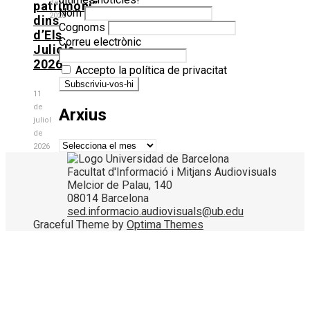
de
patrimoni”
Nom
2026
dins
Cognoms
d’Els
Correu electrònic
Juliols
2026
Accepto la política de privacitat
11
de
Arxius
juliol
de
Arxius
2026
Facultat d'Informació i Mitjans Audiovisuals
Melcior de Palau, 140
08014 Barcelona
sed.informacio.audiovisuals@ub.edu
Graceful Theme by
Optima Themes