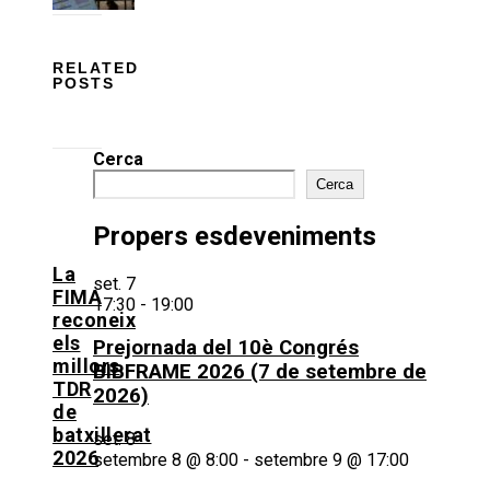
RELATED
POSTS
Cerca
Cerca
Propers esdeveniments
La
set.
7
FIMA
17:30
-
19:00
reconeix
els
Prejornada del 10è Congrés
millors
BIBFRAME 2026 (7 de setembre de
TDR
2026)
de
batxillerat
set.
8
2026
setembre 8 @ 8:00
-
setembre 9 @ 17:00