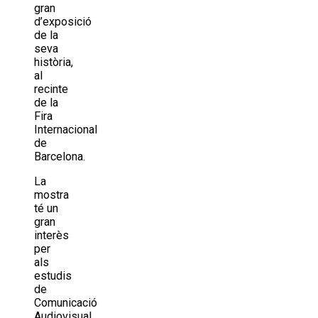
gran
d’exposició
de la
seva
història,
al
recinte
de la
Fira
Internacional
de
Barcelona.
La
mostra
té un
gran
interès
per
als
estudis
de
Comunicació
Audiovisual,