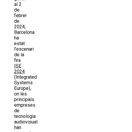
al 2
de
febrer
de
2024,
Barcelona
ha
estat
l’escenari
de la
fira
ISE
2024
(Integrated
Systems
Europe),
on les
principals
empreses
de
tecnologia
audiovisual
han