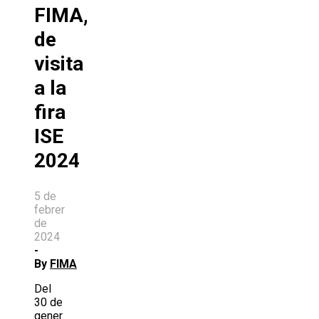
FIMA,
de
visita
a la
fira
ISE
2024
5 de
febrer
de
2024
-
By
FIMA
Del
30 de
gener