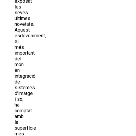
exposat
les
seves
últimes
novetats.
Aquest
esdeveniment,
el
més
important
del
món
en
integració
de
sistemes
d’imatge
i so,
ha
comptat
amb
la
superfície
més