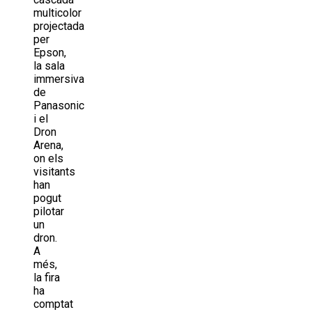
multicolor
projectada
per
Epson,
la sala
immersiva
de
Panasonic
i el
Dron
Arena,
on els
visitants
han
pogut
pilotar
un
dron.
A
més,
la fira
ha
comptat