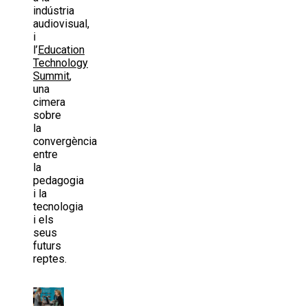
indústria
audiovisual,
i
l’
Education
Technology
Summit
,
una
cimera
sobre
la
convergència
entre
la
pedagogia
i la
tecnologia
i els
seus
futurs
reptes.