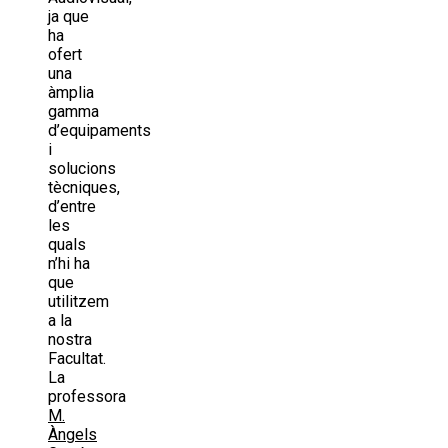
ja que
ha
ofert
una
àmplia
gamma
d’equipaments
i
solucions
tècniques,
d’entre
les
quals
n’hi ha
que
utilitzem
a la
nostra
Facultat.
La
professora
M.
Àngels