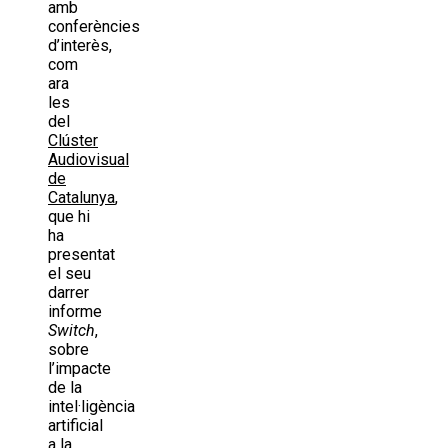
amb
conferències
d’interès,
com
ara
les
del
Clúster
Audiovisual
de
Catalunya
,
que hi
ha
presentat
el seu
darrer
informe
Switch
,
sobre
l’impacte
de la
intel·ligència
artificial
a la