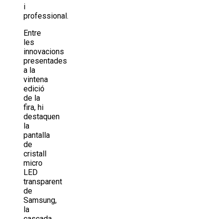
i
professional.
Entre
les
innovacions
presentades
a la
vintena
edició
de la
fira, hi
destaquen
la
pantalla
de
cristall
micro
LED
transparent
de
Samsung,
la
cascada