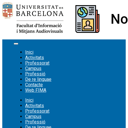
Vés
al
contingut
Inici
Activitats
Professorat
Campus
Professió
De re linguae
Contacte
Web FIMA
Inici
Activitats
Professorat
Campus
Professió
De re linguae