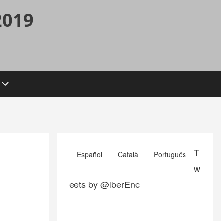
2019
T
Español
Català
Português
w
eets by @IberEnc