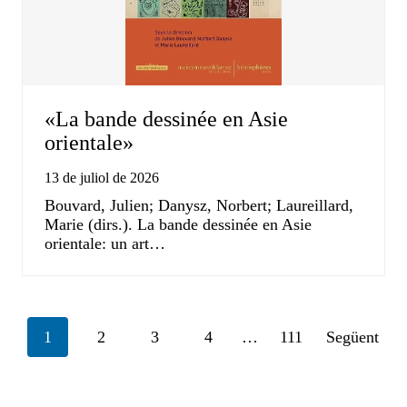
«La bande dessinée en Asie
orientale»
13 de juliol de 2026
Bouvard, Julien; Danysz, Norbert; Laureillard,
Marie (dirs.). La bande dessinée en Asie
orientale: un art…
Posts
1
2
3
4
…
111
Següent
navigation