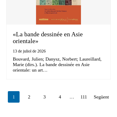
«La bande dessinée en Asie
orientale»
13 de juliol de 2026
Bouvard, Julien; Danysz, Norbert; Laureillard,
Marie (dirs.). La bande dessinée en Asie
orientale: un art…
Posts
1
2
3
4
…
111
Següent
navigation