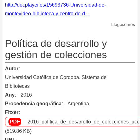
http://docplayer.es/15693736-Universidad-de-
montevideo-biblioteca-y-centro-de-d…
Llegeix més
so
Po
de
Política de desarrollo y
do
gestión de colecciones
Autor
Universidad Católica de Córdoba. Sistema de
Bibliotecas
Any
2016
Procedencia geográfica
Argentina
Fitxer
2016_politica_de_desarrollo_de_colecciones_ucc
(519.86 KB)
URL