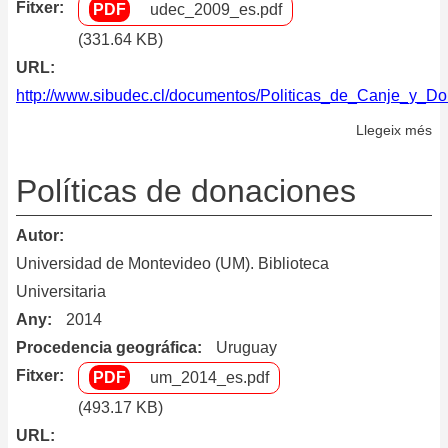
Fitxer
udec_2009_es.pdf
(331.64 KB)
URL
http://www.sibudec.cl/documentos/Politicas_de_Canje_y_Do
Llegeix més
so
Po
de
Políticas de donaciones
se
de
Autor
do
Universidad de Montevideo (UM). Biblioteca
y
Universitaria
ca
Any
2014
Procedencia geográfica
Uruguay
Fitxer
um_2014_es.pdf
(493.17 KB)
URL