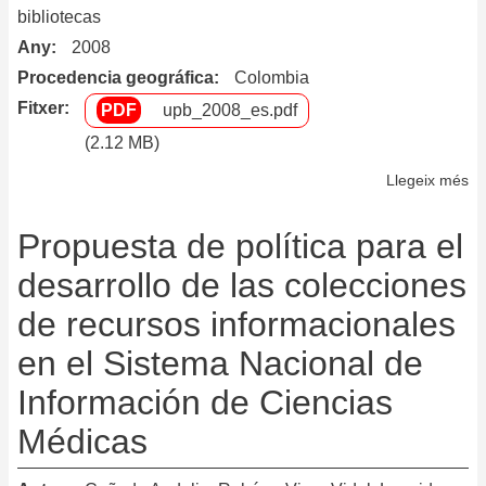
de
bibliotecas
do
Any
2008
de
Procedencia geográfica
Colombia
eg
Fitxer
upb_2008_es.pdf
(2.12 MB)
Llegeix més
so
Po
de
Propuesta de política para el
de
desarrollo de las colecciones
de
de recursos informacionales
co
en el Sistema Nacional de
Información de Ciencias
Médicas