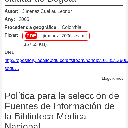
co
Autor
Jimenez Cuellar, Leonor
de
re
Any
2006
in
Procedencia geográfica
Colombia
en
Fitxer
jimenez_2006_es.pdf
el
(357.65 KB)
Si
URL
Na
http://repository.lasalle.edu.co/bitstream/handle/10185/126
de
sequ…
In
de
Llegeix més
so
Ci
U
Mé
po
Política para la selección de
de
Fuentes de Información de
de
la Biblioteca Médica
de
co
Nacional