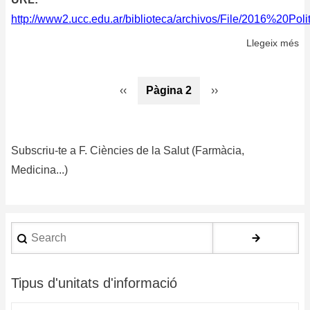
http://www2.ucc.edu.ar/biblioteca/archivos/File/2016%20P
Llegeix més
so
Po
de
Paginació
Pàgina
‹‹
Pàgina 2
Pàgina
››
de
anterior
següent
y
ge
de
Subscriu-te a F. Ciències de la Salut (Farmàcia,
co
Medicina...)
Search
Tipus d'unitats d'informació