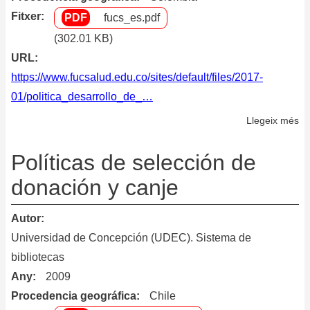
la
Fitxer
fucs_es.pdf
Bi
(302.01 KB)
Mé
URL
Na
https://www.fucsalud.edu.co/sites/default/files/2017-
01/politica_desarrollo_de_…
Llegeix més
so
Po
de
Políticas de selección de
De
donación y canje
de
Co
Autor
Universidad de Concepción (UDEC). Sistema de
bibliotecas
Any
2009
Procedencia geográfica
Chile