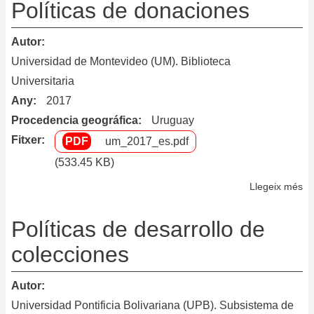
de
Políticas de donaciones
co
de
Autor
la
Universidad de Montevideo (UM). Biblioteca
bi
Universitaria
de
Any
2017
la
Procedencia geográfica
Uruguay
fa
Fitxer
um_2017_es.pdf
de
od
(533.45 KB)
de
Llegeix més
so
la
Po
Un
de
Políticas de desarrollo de
Na
do
colecciones
Fe
Vi
a
Autor
tr
Universidad Pontificia Bolivariana (UPB). Subsistema de