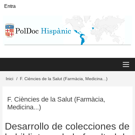
Vés
Entra
User
al
menu
contingut
Main
Inici
F. Ciències de la Salut (Farmàcia, Medicina...)
Fil
menu
d'Ariadna
F. Ciències de la Salut (Farmàcia,
Medicina...)
Desarrollo de colecciones de