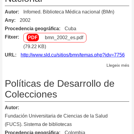
pa
la
Autor
Infomed. Biblioteca Médica nacional (BMn)
bi
Any
2002
de
Procedencia geográfica
Cuba
la
Fitxer
bmn_2002_es.pdf
Un
Ma
(79.22 KB)
Be
URL
http://www.sld.cu/sitios/bmn/temas.php?idv=7756
de
Llegeix més
so
la
Po
ci
pa
Políticas de Desarrollo de
de
la
Bo
Colecciones
se
de
Autor
Fu
Fundación Universitaria de Ciencias de la Salud
de
(FUCS). Sistema de bibliotecas
In
Procedencia geográfica
Colombia
de