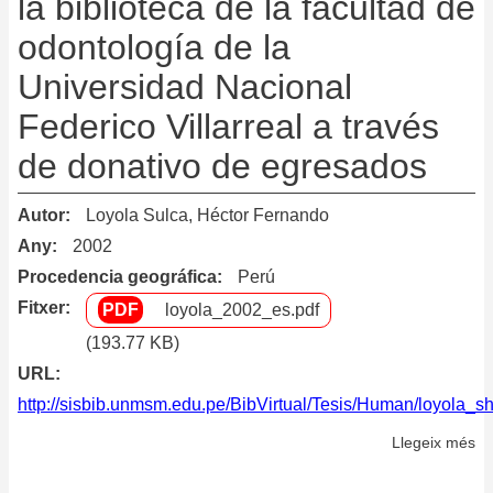
la biblioteca de la facultad de
odontología de la
Universidad Nacional
Federico Villarreal a través
de donativo de egresados
Autor
Loyola Sulca, Héctor Fernando
Any
2002
Procedencia geográfica
Perú
Fitxer
loyola_2002_es.pdf
(193.77 KB)
URL
http://sisbib.unmsm.edu.pe/BibVirtual/Tesis/Human/loyola_s
Llegeix més
so
De