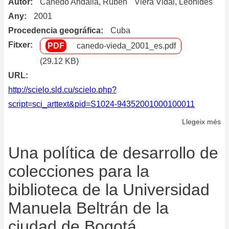
Autor
Cañedo Andalia, Rubén
Viera Vidal, Leonides
Any
2001
Procedencia geográfica
Cuba
Fitxer
canedo-vieda_2001_es.pdf
(29.12 KB)
URL
http://scielo.sld.cu/scielo.php?
script=sci_arttext&pid=S1024-94352001000100011
Llegeix més
so
Pr
de
Una política de desarrollo de
po
colecciones para la
pa
biblioteca de la Universidad
el
de
Manuela Beltrán de la
de
ciudad de Bogotá
la