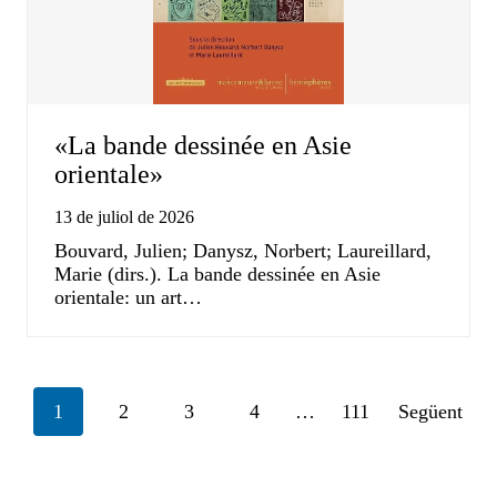
«La bande dessinée en Asie
orientale»
13 de juliol de 2026
Bouvard, Julien; Danysz, Norbert; Laureillard,
Marie (dirs.). La bande dessinée en Asie
orientale: un art…
Posts
1
2
3
4
…
111
Següent
navigation